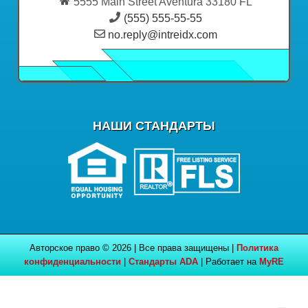
5555 Main Street Aventura 33180 FL
(555) 555-55-55
no.reply@intreidx.com
НАШИ СТАНДАРТЫ
Авторское право © 2026 | Все права защищены |
Политика
конфиденциальности
|
Стандарты ADA
| Работает на
MyRE