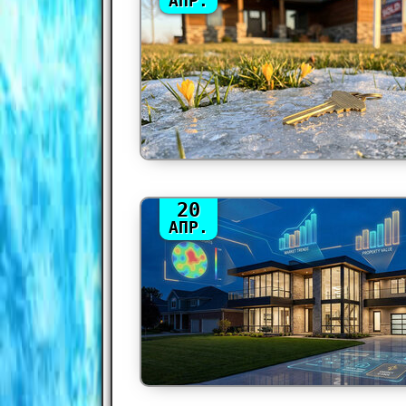
АПР.
20
АПР.