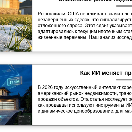
Рынок жилья США переживает значительн
незавершенных сделок, что сигнализирует
отложенного спроса. Этот сдвиг указывает
адаптировались к текущим ипотечным ста
жизненные перемены. Наш анализ исследуе
подписанных контрактов для предложения
будущего рынка недвижимости.
Как ИИ меняет п
В 2026 году искусственный интеллект ко
американский рынок недвижимости, тран
продажи объектов. Эта статья исследует р
как продавцы используют инструменты ИИ,
и динамическое ценообразование, для мак
почему высококачественный цифровой оп
традиционные методы в условиях жесткой