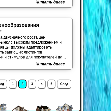
йджинга и предоставления
Читать далее
еспечения успешной сделки.
енообразования
 двузначного роста цен
рынку с высоким предложением и
одавцы должны адаптировать
ть зависших листингов,
и и стимулов для покупателей для
продажи дома в новых
Читать далее
ед
1
2
3
4
5
След