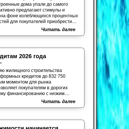
троенные дома упали до самого
 активно предлагают стимулы и
ы на фоне колеблющихся процентных
остей для покупателей приобрести
минимума, обеспечив себе
Читать далее
егодня.
дитам 2026 года
ию жилищного строительства
нформных кредитов до 832 750
ным моментом для рынка
зволяет покупателям в дорогих
ному финансированию с низким
реодолевая разрыв между жильем
Читать далее
жимостью в ранее недосягаемых
жимости начинается