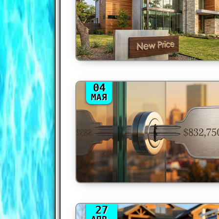
04
МАЯ
27