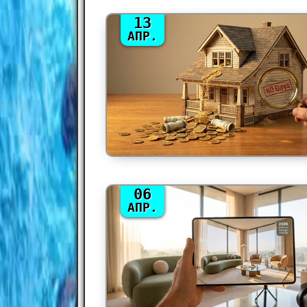
13
АПР.
06
АПР.