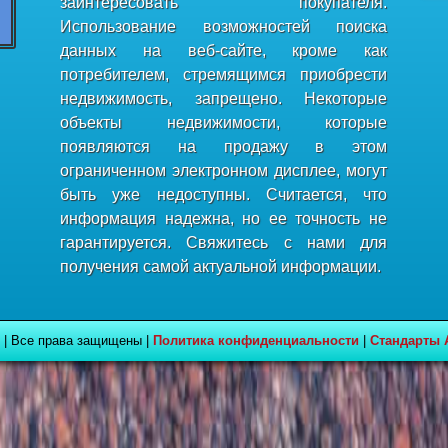
заинтересовать покупателя.
Использование возможностей поиска
данных на веб-сайте, кроме как
потребителем, стремящимся приобрести
недвижимость, запрещено. Некоторые
объекты недвижимости, которые
появляются на продажу в этом
ограниченном электронном дисплее, могут
быть уже недоступны. Считается, что
информация надежна, но ее точность не
гарантируется. Свяжитесь с нами для
получения самой актуальной информации.
 | Все права защищены |
Политика конфиденциальности
|
Стандарты 