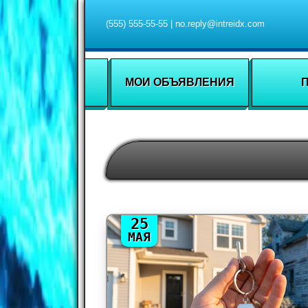
(555) 555-55-55
|
no.reply@intreidx.com
МОИ ОБЪЯВЛЕНИЯ
25
МАЯ