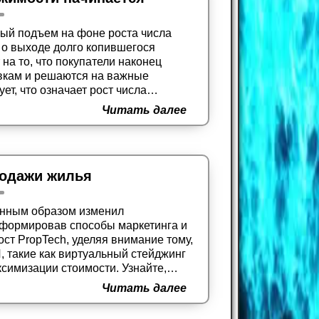
ый подъем на фоне роста числа
 о выходе долго копившегося
 на то, что покупатели наконец
вкам и решаются на важные
т, что означает рост числа
 жилья, ценообразования и
Читать далее
родажи жилья
ренным образом изменил
сформировав способы маркетинга и
ост PropTech, уделяя внимание тому,
 такие как виртуальный стейджинг
симизации стоимости. Узнайте,
ыт сегодня превосходит
Читать далее
 технологической конкуренции.