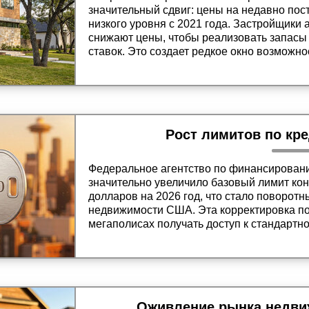
значительный сдвиг: цены на недавно пос
низкого уровня с 2021 года. Застройщики
снижают цены, чтобы реализовать запас
ставок. Это создает редкое окно возможн
современные дома по ценам пятилетнего 
выгодные условия финансирования уже с
Рост лимитов по кре
Федеральное агентство по финансирован
значительно увеличило базовый лимит ко
долларов на 2026 год, что стало поворот
недвижимости США. Эта корректировка по
мегаполисах получать доступ к стандарт
первоначальным взносом, эффективно п
начального уровня и премиальной недви
городских центрах.
Оживление рынка недви