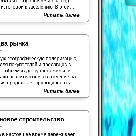
обходят стороной объекты под
, готовой к заселению. В этой
ормате заезжай и живи требуют
Читать далее
шие предложения со скидкой
два рынка
кую географическую поляризацию,
для покупателей и продавцов в
ост объемов доступного жилья и
ают значительное охлаждение на
ния продолжает провоцировать
 высокие цены на рынках Северо-
Читать далее
новое строительство
а в настоящее время переживает