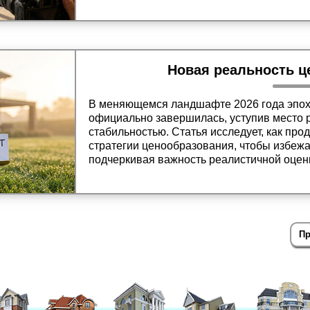
подготовки дома, профессионального сте
прозрачной истории обслуживания для об
Новая реальность ц
В меняющемся ландшафте 2026 года эпоха
официально завершилась, уступив место 
стабильностью. Статья исследует, как пр
стратегии ценообразования, чтобы избежа
подчеркивая важность реалистичной оценк
обеспечения успешной и своевременной 
экономических условиях текущего года.
Пр