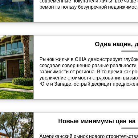
современные покупатели жилья все чаще 
ремонт в пользу безупречной недвижимости
статье рассматривается, почему дома в ф
премиальных цен, в то время как устарев
проดаются на рынке месяцами.
Одна нация, 
Рынок жилья в США демонстрирует глубо
создавая совершенно разные реальности 
зависимости от региона. В то время как р
увеличение стоимости страхования вызыв
Юге и Западе, острый дефицит предложе
ожесточенные ценовые войны и рекордно
Востока и Среднего Запада.
Новые минимумы цен на 
Американский рынок нового строительств