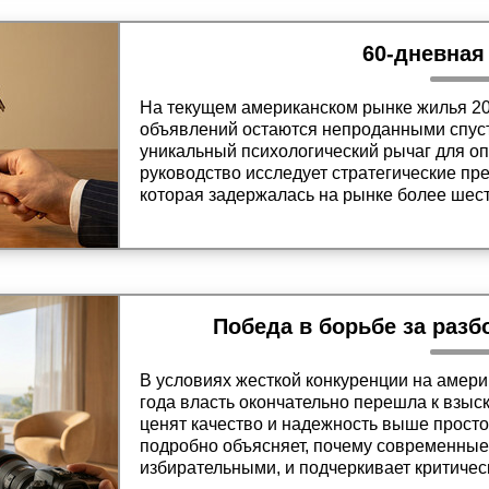
60-дневная
На текущем американском рынке жилья 20
объявлений остаются непроданными спустя
уникальный психологический рычаг для о
руководство исследует стратегические п
которая задержалась на рынке более шест
практические методы ведения переговоро
скидок и выгодных условий от мотивирова
Победа в борьбе за разб
В условиях жесткой конкуренции на амер
года власть окончательно перешла к взыс
ценят качество и надежность выше просто
подробно объясняет, почему современные
избирательными, и подчеркивает критиче